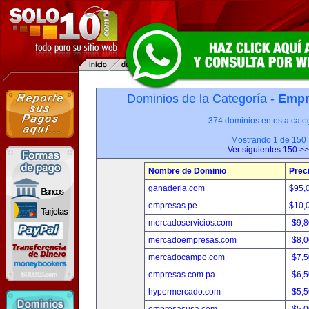
Dominios de la Categoría -
Empr
374 dominios en esta categ
Mostrando 1 de 150
Ver siguientes 150 >>
Nombre de Dominio
Prec
ganaderia.com
$95,
empresas.pe
$10,
mercadoservicios.com
$9,
mercadoempresas.com
$8,
mercadocampo.com
$7,
empresas.com.pa
$6,
hypermercado.com
$5,